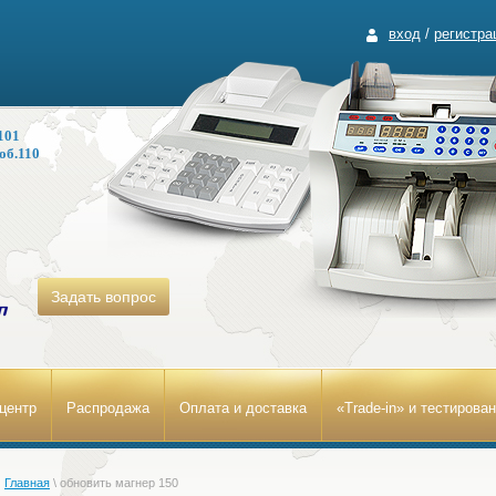
вход
/
регистра
101
об.110
Задать вопрос
центр
Распродажа
Оплата и доставка
«Trade-in» и тестирова
Главная
\
обновить магнер 150